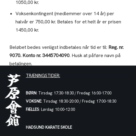
1050,00 kr.
Voksenkontingent (medlemmer over 14 år) per
halvår er 750,00 kr. Betales for et helt år er prisen
1450,00 kr.
Beløbet bedes venligst indbetales når tid er til:
Reg. nr.
9070. Konto nr. 3445704090
. Husk at påføre navn på
betalingen.
TRÆNINGSTIDER:
BØRN
: Tirsdag: 17:30-18:30 / Fredag: 16:00-17:00
VOKSNE
: Tirsdag: 18:30-20:00 / Fredag: 17:00-18:30
FÆLLES
: Lørdag: 10:00-12:00
HADSUND KARATE SKOLE